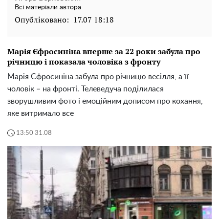
Всі матеріали автора
Опубліковано:
17.07 18:18
Марія Єфросиніна вперше за 22 роки забула про
річницю і показала чоловіка з фронту
Марія Єфросиніна забула про річницю весілля, а її
чоловік – на фронті. Телеведуча поділилася
зворушливим фото і емоційним дописом про кохання,
яке витримало все
13:50 31.08