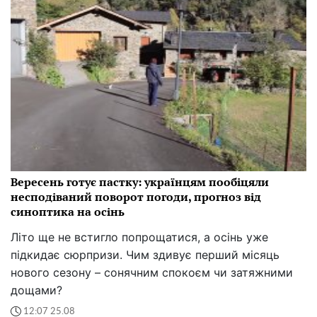
Вересень готує пастку: українцям пообіцяли
несподіваний поворот погоди, прогноз від
синоптика на осінь
Літо ще не встигло попрощатися, а осінь уже
підкидає сюрпризи. Чим здивує перший місяць
нового сезону – сонячним спокоєм чи затяжними
дощами?
12:07 25.08