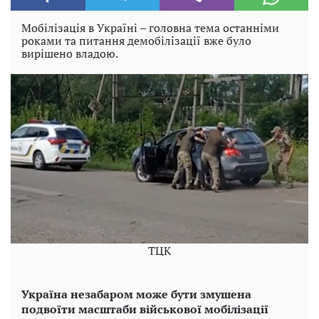
Мобілізація в Україні – головна тема останніми
роками та питання демобілізації вже було
вирішено владою.
TЦK
Україна незабаром може бути змушена
подвоїти масштаби військової мобілізації