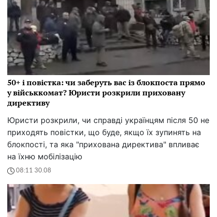
50+ і повістка: чи заберуть вас із блокпоста прямо
у військкомат? Юристи розкрили приховану
директиву
Юристи розкрили, чи справді українцям після 50 не
приходять повістки, що буде, якщо їх зупинять на
блокпості, та яка "прихована директива" впливає
на їхню мобілізацію
08:11 30.08