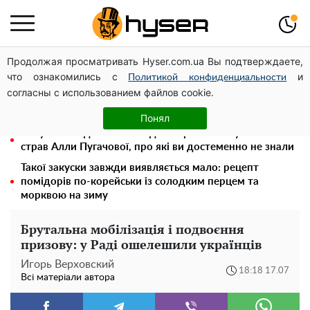
Продолжая просматривать Hyser.com.ua Вы подтверждаете,
Олена Тополя злив відео – це далеко не все: фронтмен
что ознакомились с
и
"Антитіла" Тарас Тополя став наступним
Политикой конфиденциальности
согласны с использованием файлов cookie.
Як учасник бойових дій може оформити пільгу на
оплату комунальних послуг: інструкція
Понял
Тому й виглядає так молодо: 5 простих та улюблених
страв Алли Пугачової, про які ви достеменно не знали
Такої закуски завжди виявляється мало: рецепт
помідорів по-корейськи із солодким перцем та
морквою на зиму
Брутальна мобілізація і подвоєння
призову: у Раді ошелешили українців
Игорь Верховский
18:18 17.07
Всі матеріали автора