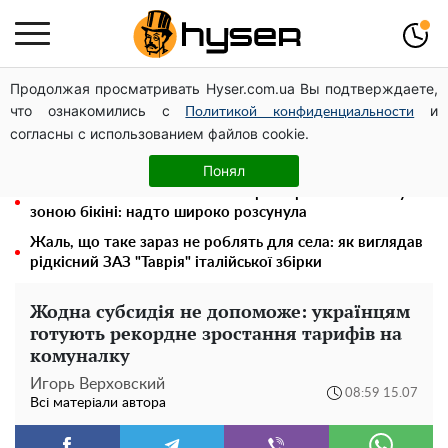
Продолжая просматривать Hyser.com.ua Вы подтверждаете,
Олена Тополя злив відео – це далеко не все: фронтмен
что ознакомились с
и
"Антитіла" Тарас Тополя став наступним
Политикой конфиденциальности
согласны с использованием файлов cookie.
Повністю гола Анна Трінчер блиснула "принадами":
таких розмірів ви ще не бачили
Понял
"Холостячка" Ксенія Мішина перестаралася і блиснула
зоною бікіні: надто широко розсунула
Жаль, що таке зараз не роблять для села: як виглядав
рідкісний ЗАЗ "Таврія" італійської збірки
Жодна субсидія не допоможе: українцям
готують рекордне зростання тарифів на
комуналку
Игорь Верховский
08:59 15.07
Всі матеріали автора