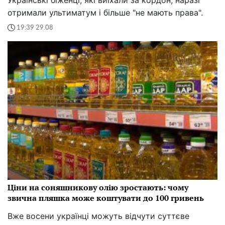
Українські біженці, які виїхали за кордон, наразі
отримали ультиматум і більше "не мають права".
19:39 29.08
Ціни на соняшникову олію зростають: чому
звична пляшка може коштувати до 100 гривень
Вже восени українці можуть відчути суттєве