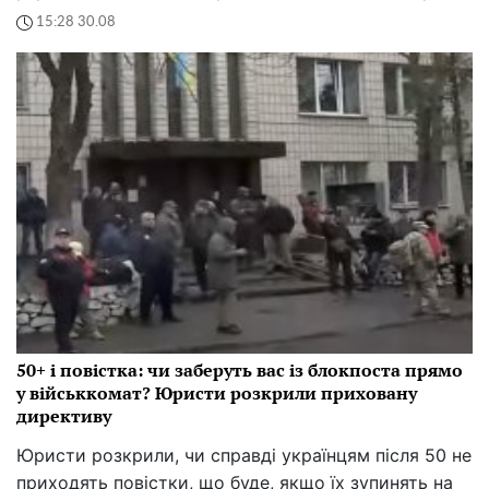
15:28 30.08
50+ і повістка: чи заберуть вас із блокпоста прямо
у військкомат? Юристи розкрили приховану
директиву
Юристи розкрили, чи справді українцям після 50 не
приходять повістки, що буде, якщо їх зупинять на