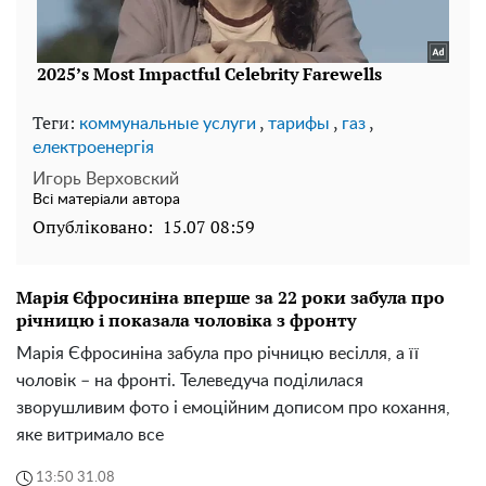
Теги:
,
,
,
коммунальные услуги
тарифы
газ
електроенергія
Игорь Верховский
Всі матеріали автора
Опубліковано:
15.07 08:59
Марія Єфросиніна вперше за 22 роки забула про
річницю і показала чоловіка з фронту
Марія Єфросиніна забула про річницю весілля, а її
чоловік – на фронті. Телеведуча поділилася
зворушливим фото і емоційним дописом про кохання,
яке витримало все
13:50 31.08