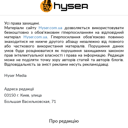
Усі права захищені.
Матеріали сайту
Hyser.com.ua
дозволяється використовувати
безкоштовно з обов'язковим гіперпосиланням на відповідний
матеріал
Hyser.com.ua
. Гіперпосилання обов'язково повинно
знаходитися не нижче другого абзацу незалежно від повного
або часткового використання матеріалів. Порушення даних
умов буде розцінюватися як порушення захищаемих законом
прав інтелектуальної власності і права на інформацію. Редакція
може не поділяти точку зору авторів статей та авторів блогів.
Відповідальність за зміст реклами несуть рекламодавці.
Hyser Media
Адреса редакції
03150 г. Киев, улица
Большая Васильковская, 71
Про редакцію