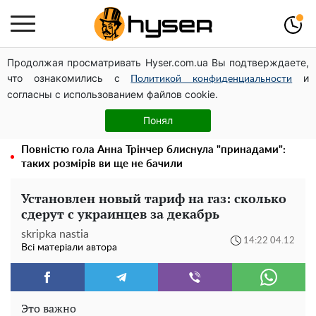
Продолжая просматривать Hyser.com.ua Вы подтверждаете,
Дрони із націнкою: Олександр Конотопський вивів
что ознакомились с
и
мільйони оборонного бюджету через фіктивну фірму в
Политикой конфиденциальности
согласны с использованием файлов cookie.
Естонії
Гола Олена Тополя у цікавих позах змусила відвисати
Понял
щелепи: злив відео – було лише початком
Повністю гола Анна Трінчер блиснула "принадами":
таких розмірів ви ще не бачили
Установлен новый тариф на газ: сколько
сдерут с украинцев за декабрь
skripka nastia
14:22 04.12
Всі матеріали автора
Это важно