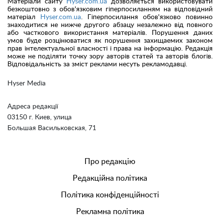
Матеріали сайту
Hyser.com.ua
дозволяється використовувати
безкоштовно з обов'язковим гіперпосиланням на відповідний
матеріал
Hyser.com.ua
. Гіперпосилання обов'язково повинно
знаходитися не нижче другого абзацу незалежно від повного
або часткового використання матеріалів. Порушення даних
умов буде розцінюватися як порушення захищаемих законом
прав інтелектуальної власності і права на інформацію. Редакція
може не поділяти точку зору авторів статей та авторів блогів.
Відповідальність за зміст реклами несуть рекламодавці.
Hyser Media
Адреса редакції
03150 г. Киев, улица
Большая Васильковская, 71
Про редакцію
Редакційна політика
Політика конфіденційності
Рекламна політика