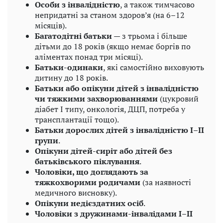
Особи з інвалідністю
, а також тимчасово
непридатні за станом здоров’я (на 6–12
місяців).
Багатодітні батьки
— з трьома і більше
дітьми до 18 років (якщо немає боргів по
аліментах понад три місяці).
Батьки-одинаки
, які самостійно виховують
дитину до 18 років.
Батьки або опікуни дітей з інвалідністю
чи тяжкими захворюваннями
(цукровий
діабет I типу, онкологія, ДЦП, потреба у
трансплантації тощо).
Батьки дорослих дітей з інвалідністю I–II
групи
.
Опікуни дітей-сиріт або дітей без
батьківського піклування
.
Чоловіки, що доглядають за
тяжкохворими родичами
(за наявності
медичного висновку).
Опікуни недієздатних осіб
.
Чоловіки з дружинами-інвалідами I–II