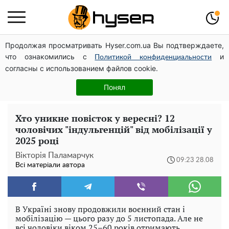
Продолжая просматривать Hyser.com.ua Вы подтверждаете,
Повністю гола Анна Трінчер блиснула "принадами":
что ознакомились с
и
таких розмірів ви ще не бачили
Политикой конфиденциальности
согласны с использованием файлов cookie.
Весь секрет в одній таблетці аспірину: рецепт хрумкої
та соковитої капусти на зиму. Навіть п'яти банок вам
Понял
буде мало
Хто уникне повісток у вересні? 12
чоловічих "індульгенцій" від мобілізації у
2025 році
Вікторія Паламарчук
09:23 28.08
Всі матеріали автора
В Україні знову продовжили воєнний стан і
мобілізацію — цього разу до 5 листопада. Але не
всі чоловіки віком 25–60 років отримають