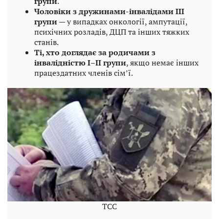
групи
.
Чоловіки з дружинами-інвалідами III
групи
— у випадках онкології, ампутації,
психічних розладів, ДЦП та інших тяжких
станів.
Ті, хто доглядає за родичами з
інвалідністю I–II групи
, якщо немає інших
працездатних членів сім’ї.
ТСС