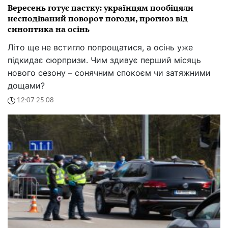
Вересень готує пастку: українцям пообіцяли
несподіваний поворот погоди, прогноз від
синоптика на осінь
Літо ще не встигло попрощатися, а осінь уже
підкидає сюрпризи. Чим здивує перший місяць
нового сезону – сонячним спокоєм чи затяжними
дощами?
12:07 25.08