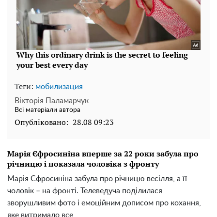
Теги:
мобилизация
Вікторія Паламарчук
Всі матеріали автора
Опубліковано:
28.08 09:23
Марія Єфросиніна вперше за 22 роки забула про
річницю і показала чоловіка з фронту
Марія Єфросиніна забула про річницю весілля, а її
чоловік – на фронті. Телеведуча поділилася
зворушливим фото і емоційним дописом про кохання,
яке витримало все