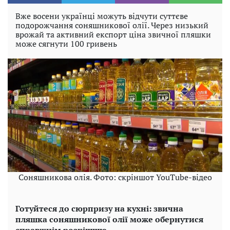
Вже восени українці можуть відчути суттєве
подорожчання соняшникової олії. Через низький
врожай та активний експорт ціна звичної пляшки
може сягнути 100 гривень
Соняшникова олія. Фото: скріншот YouTube-відео
Готуйтеся до сюрпризу на кухні: звична
пляшка соняшникової олії може обернутися
справжнім розкішшю.