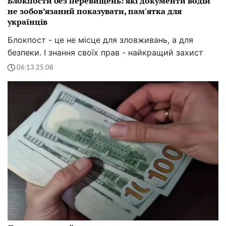
Блокпости без перевищень: які документи водій
не зобов’язаний показувати, пам'ятка для
українців
Блокпост - це не місце для зловживань, а для
безпеки. І знання своїх прав - найкращий захист
06:13 25.08