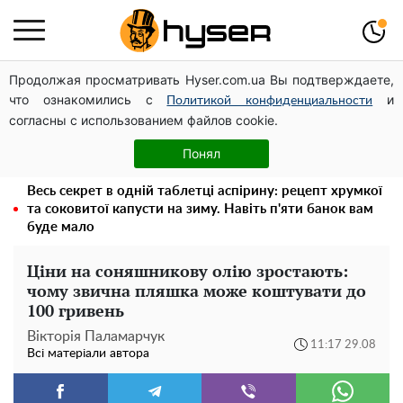
Продолжая просматривать Hyser.com.ua Вы подтверждаете,
Дрони із націнкою: Олександр Конотопський вивів
что ознакомились с
и
мільйони оборонного бюджету через фіктивну фірму в
Политикой конфиденциальности
согласны с использованием файлов cookie.
Естонії
Повністю гола Анна Трінчер блиснула "принадами":
Понял
таких розмірів ви ще не бачили
Весь секрет в одній таблетці аспірину: рецепт хрумкої
та соковитої капусти на зиму. Навіть п'яти банок вам
буде мало
Ціни на соняшникову олію зростають:
чому звична пляшка може коштувати до
100 гривень
Вікторія Паламарчук
11:17 29.08
Всі матеріали автора