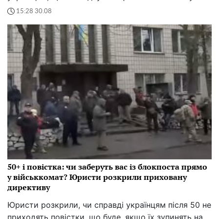
15:28 30.08
50+ і повістка: чи заберуть вас із блокпоста прямо
у військкомат? Юристи розкрили приховану
директиву
Юристи розкрили, чи справді українцям після 50 не
приходять повістки, що буде, якщо їх зупинять на