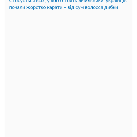
Стосується всіх, у кого стоять лічильники: українців
почали жорстко карати – від сум волосся дибки