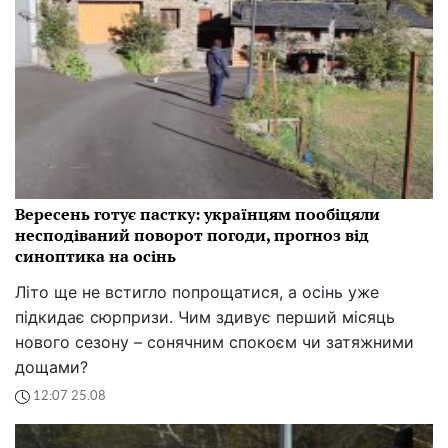
Вересень готує пастку: українцям пообіцяли
несподіваний поворот погоди, прогноз від
синоптика на осінь
Літо ще не встигло попрощатися, а осінь уже
підкидає сюрпризи. Чим здивує перший місяць
нового сезону – сонячним спокоєм чи затяжними
дощами?
12:07 25.08