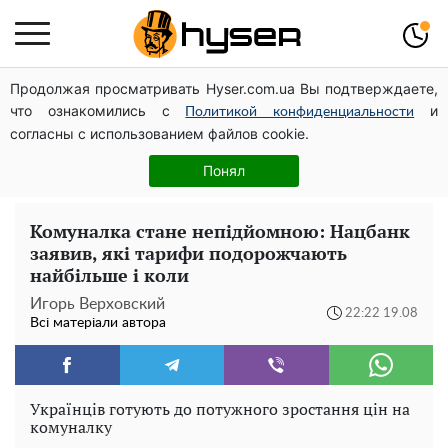
Продолжая просматривать Hyser.com.ua Вы подтверждаете,
Українська авіатранспортна асоціація звернулася до
что ознакомились с
и
Мінфіну із закликом уніфікувати оподаткування
Политикой конфиденциальности
согласны с использованием файлов cookie.
авіалізингу
Повністю гола Анна Трінчер блиснула "принадами":
Понял
таких розмірів ви ще не бачили
Комуналка стане непідйомною: Нацбанк
заявив, які тарифи подорожчають
найбільше і коли
Игорь Верховский
22:22 19.08
Всі матеріали автора
Українців готують до потужного зростання цін на
комуналку