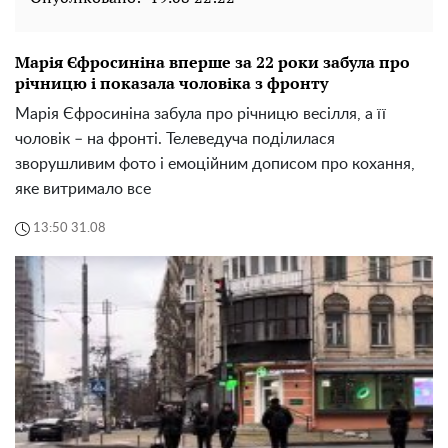
Марія Єфросиніна вперше за 22 роки забула про
річницю і показала чоловіка з фронту
Марія Єфросиніна забула про річницю весілля, а її
чоловік – на фронті. Телеведуча поділилася
зворушливим фото і емоційним дописом про кохання,
яке витримало все
13:50 31.08