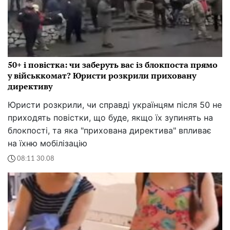
50+ і повістка: чи заберуть вас із блокпоста прямо
у військкомат? Юристи розкрили приховану
директиву
Юристи розкрили, чи справді українцям після 50 не
приходять повістки, що буде, якщо їх зупинять на
блокпості, та яка "прихована директива" впливає
на їхню мобілізацію
08:11 30.08