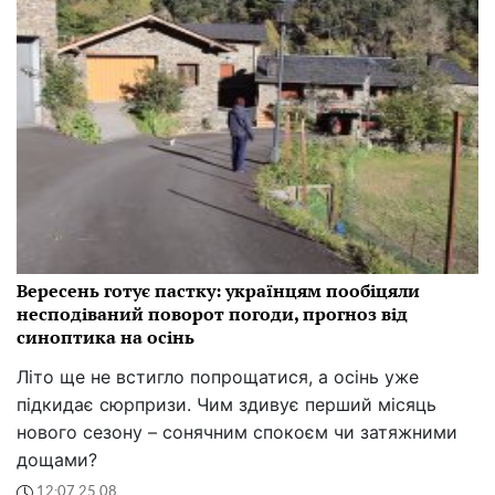
Вересень готує пастку: українцям пообіцяли
несподіваний поворот погоди, прогноз від
синоптика на осінь
Літо ще не встигло попрощатися, а осінь уже
підкидає сюрпризи. Чим здивує перший місяць
нового сезону – сонячним спокоєм чи затяжними
дощами?
12:07 25.08