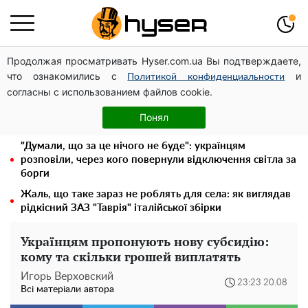
Продолжая просматривать Hyser.com.ua Вы подтверждаете,
Українська авіатранспортна асоціація звернулася до
что ознакомились с
и
Мінфіну із закликом уніфікувати оподаткування
Политикой конфиденциальности
согласны с использованием файлов cookie.
авіалізингу
Олена Тополя злив відео – це далеко не все: фронтмен
Понял
"Антитіла" Тарас Тополя став наступним
"Думали, що за це нічого не буде": українцям
розповіли, через кого повернули відключення світла за
борги
Жаль, що таке зараз не роблять для села: як виглядав
рідкісний ЗАЗ "Таврія" італійської збірки
Українцям пропонують нову субсидію:
кому та скільки грошей виплатять
Игорь Верховский
23:23 20.08
Всі матеріали автора