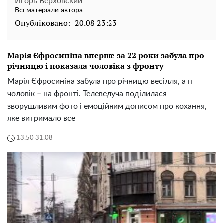
Игорь Верховский
Всі матеріали автора
Опубліковано:
20.08 23:23
Марія Єфросиніна вперше за 22 роки забула про
річницю і показала чоловіка з фронту
Марія Єфросиніна забула про річницю весілля, а її
чоловік – на фронті. Телеведуча поділилася
зворушливим фото і емоційним дописом про кохання,
яке витримало все
13:50 31.08