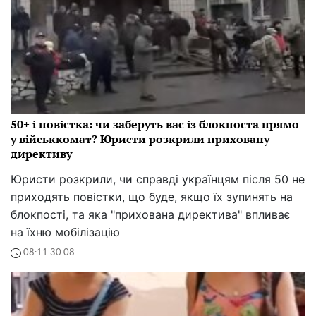
50+ і повістка: чи заберуть вас із блокпоста прямо
у військкомат? Юристи розкрили приховану
директиву
Юристи розкрили, чи справді українцям після 50 не
приходять повістки, що буде, якщо їх зупинять на
блокпості, та яка "прихована директива" впливає
на їхню мобілізацію
08:11 30.08