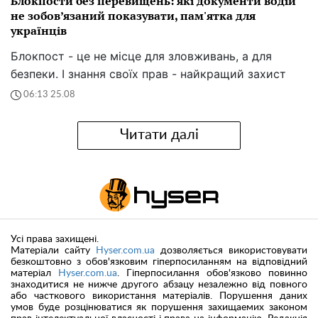
Блокпости без перевищень: які документи водій
не зобов’язаний показувати, пам'ятка для
українців
Блокпост - це не місце для зловживань, а для
безпеки. І знання своїх прав - найкращий захист
06:13 25.08
Читати далі
Усі права захищені.
Матеріали сайту
Hyser.com.ua
дозволяється використовувати
безкоштовно з обов'язковим гіперпосиланням на відповідний
матеріал
Hyser.com.ua
. Гіперпосилання обов'язково повинно
знаходитися не нижче другого абзацу незалежно від повного
або часткового використання матеріалів. Порушення даних
умов буде розцінюватися як порушення захищаемих законом