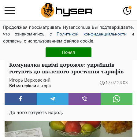
Продолжая просматривать Hyser.com.ua Вы подтверждаете,
Олена Тополя злив відео – це далеко не все: фронтмен
что ознакомились с
и
"Антитіла" Тарас Тополя став наступним
Политикой конфиденциальности
согласны с использованием файлов cookie.
Повністю гола Анна Трінчер блиснула "принадами":
таких розмірів ви ще не бачили
Понял
Комуналка вдвічі дорожче: українців
готують до шаленого зростання тарифів
Игорь Верховский
17:07 23.08
Всі матеріали автора
До чого готують народ.