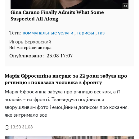
Теги:
,
,
коммунальные услуги
тарифы
газ
Игорь Верховский
Всі матеріали автора
Опубліковано:
23.08 17:07
Марія Єфросиніна вперше за 22 роки забула про
річницю і показала чоловіка з фронту
Марія Єфросиніна забула про річницю весілля, а її
чоловік – на фронті. Телеведуча поділилася
зворушливим фото і емоційним дописом про кохання,
яке витримало все
13:50 31.08