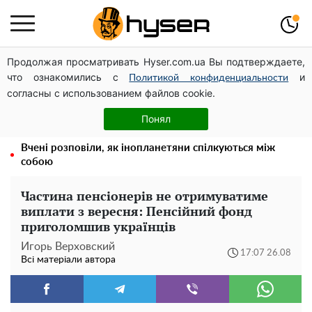
Продолжая просматривать Hyser.com.ua Вы подтверждаете,
Дрони із націнкою: Олександр Конотопський вивів
что ознакомились с
и
мільйони оборонного бюджету через фіктивну фірму в
Политикой конфиденциальности
согласны с использованием файлов cookie.
Естонії
Олена Тополя злив відео – це далеко не все: фронтмен
Понял
"Антитіла" Тарас Тополя став наступним
Вчені розповіли, як інопланетяни спілкуються між
собою
Частина пенсіонерів не отримуватиме
виплати з вересня: Пенсійний фонд
приголомшив українців
Игорь Верховский
17:07 26.08
Всі матеріали автора