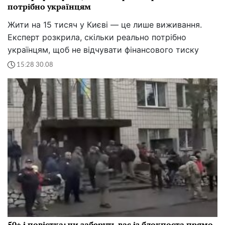
потрібно українцям
Жити на 15 тисяч у Києві — це лише виживання.
Експерт розкрила, скільки реально потрібно
українцям, щоб не відчувати фінансового тиску
15:28 30.08
50+ і повістка: чи заберуть вас із блокпоста прямо