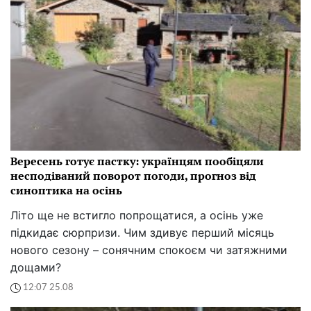
Вересень готує пастку: українцям пообіцяли
несподіваний поворот погоди, прогноз від
синоптика на осінь
Літо ще не встигло попрощатися, а осінь уже
підкидає сюрпризи. Чим здивує перший місяць
нового сезону – сонячним спокоєм чи затяжними
дощами?
12:07 25.08