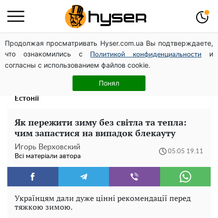
Продолжая просматривать Hyser.com.ua Вы подтверждаете,
Українська авіатранспортна асоціація звернулася до
что ознакомились с
и
Мінфіну із закликом уніфікувати оподаткування
Политикой конфиденциальности
согласны с использованием файлов cookie.
авіалізингу
Дрони із націнкою: Олександр Конотопський вивів
Понял
мільйони оборонного бюджету через фіктивну фірму в
Естонії
Як пережити зиму без світла та тепла:
чим запастися на випадок блекауту
Игорь Верховский
05:05 19.11
Всі матеріали автора
Українцям дали дуже цінні рекомендації перед
тяжкою зимою.