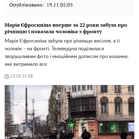
Опубліковано:
19.11 05:05
Марія Єфросиніна вперше за 22 роки забула про
річницю і показала чоловіка з фронту
Марія Єфросиніна забула про річницю весілля, а її
чоловік – на фронті. Телеведуча поділилася
зворушливим фото і емоційним дописом про кохання,
яке витримало все
13:50 31.08