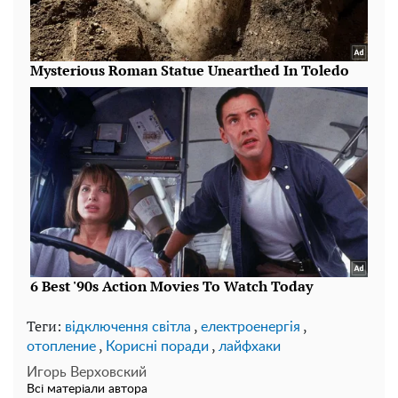
Теги:
,
,
відключення світла
електроенергія
,
,
отопление
Корисні поради
лайфхаки
Игорь Верховский
Всі матеріали автора