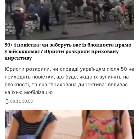
50+ і повістка: чи заберуть вас із блокпоста прямо
у військкомат? Юристи розкрили приховану
директиву
Юристи розкрили, чи справді українцям після 50 не
приходять повістки, що буде, якщо їх зупинять на
блокпості, та яка "прихована директива" впливає
на їхню мобілізацію
08:11 30.08