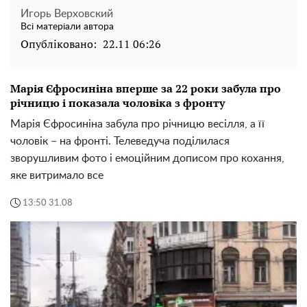
Игорь Верховский
Всі матеріали автора
Опубліковано:
22.11 06:26
Марія Єфросиніна вперше за 22 роки забула про
річницю і показала чоловіка з фронту
Марія Єфросиніна забула про річницю весілля, а її
чоловік – на фронті. Телеведуча поділилася
зворушливим фото і емоційним дописом про кохання,
яке витримало все
13:50 31.08