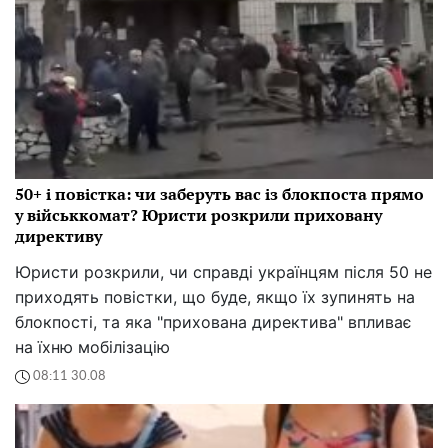
50+ і повістка: чи заберуть вас із блокпоста прямо
у військкомат? Юристи розкрили приховану
директиву
Юристи розкрили, чи справді українцям після 50 не
приходять повістки, що буде, якщо їх зупинять на
блокпості, та яка "прихована директива" впливає
на їхню мобілізацію
08:11 30.08