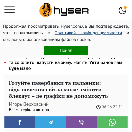
Продолжая просматривать Hyser.com.ua Вы подтверждаете,
Олена Тополя злив відео – це далеко не все: фронтмен
что ознакомились с
и
"Антитіла" Тарас Тополя став наступним
Политикой конфиденциальности
согласны с использованием файлов cookie.
Повністю гола Анна Трінчер блиснула "принадами":
таких розмірів ви ще не бачили
Понял
Весь секрет в одній таблетці аспірину: рецепт хрумкої
та соковитої капусти на зиму. Навіть п'яти банок вам
буде мало
Готуйте павербанки та пальники:
відключення світла може змінити
блекаут – де графіки не допоможуть
Игорь Верховский
06:26 22.11
Всі матеріали автора