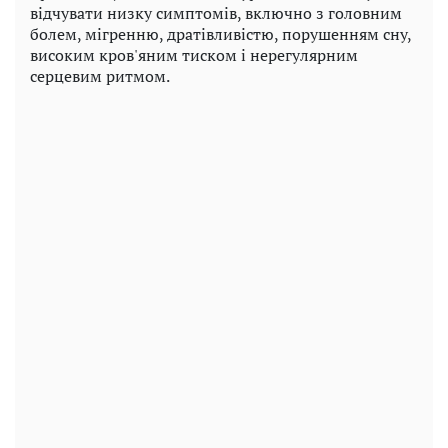
відчувати низку симптомів, включно з головним
болем, мігренню, дратівливістю, порушенням сну,
високим кров'яним тиском і нерегулярним
серцевим ритмом.