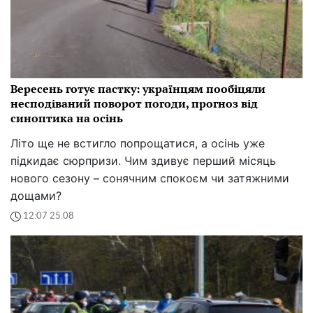
Вересень готує пастку: українцям пообіцяли
несподіваний поворот погоди, прогноз від
синоптика на осінь
Літо ще не встигло попрощатися, а осінь уже
підкидає сюрпризи. Чим здивує перший місяць
нового сезону – сонячним спокоєм чи затяжними
дощами?
12:07 25.08