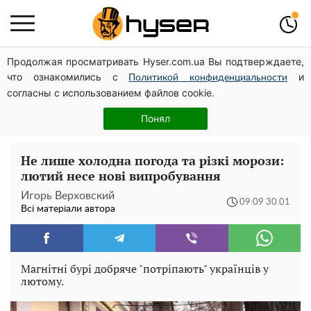
Продолжая просматривать Hyser.com.ua Вы подтверждаете,
Дрони із націнкою: Олександр Конотопський вивів
что ознакомились с
и
мільйони оборонного бюджету через фіктивну фірму в
Политикой конфиденциальности
согласны с использованием файлов cookie.
Естонії
Повністю гола Анна Трінчер блиснула "принадами":
Понял
таких розмірів ви ще не бачили
Не лише холодна погода та різкі морози:
лютий несе нові випробування
Игорь Верховский
09:09 30.01
Всі матеріали автора
Магнітні бурі добряче "потріпають" українців у
лютому.