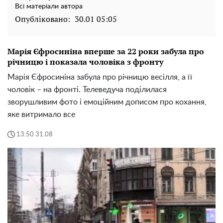
Всі матеріали автора
Опубліковано:
30.01 05:05
Марія Єфросиніна вперше за 22 роки забула про
річницю і показала чоловіка з фронту
Марія Єфросиніна забула про річницю весілля, а її
чоловік – на фронті. Телеведуча поділилася
зворушливим фото і емоційним дописом про кохання,
яке витримало все
13:50 31.08