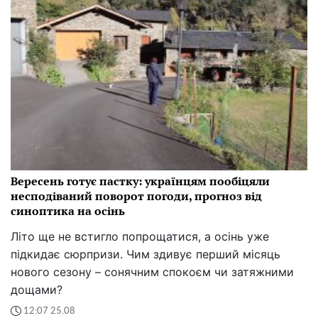
Вересень готує пастку: українцям пообіцяли
несподіваний поворот погоди, прогноз від
синоптика на осінь
Літо ще не встигло попрощатися, а осінь уже
підкидає сюрпризи. Чим здивує перший місяць
нового сезону – сонячним спокоєм чи затяжними
дощами?
12:07 25.08