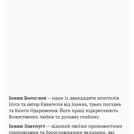
Іоанн Богослов
— один із дванадцяти апостолів
Ісуса та автор Євангелія від Іоанна, трьох послань
та Книги Одкровення. Його праці підкреслюють
Божественну любов та духовну глибину.
Іоанн Златоуст
— відомий своїми промовистими
проповідями та богословськими вкладами, які