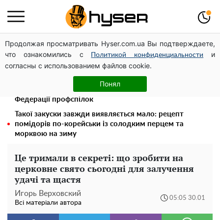
Продолжая просматривать Hyser.com.ua Вы подтверждаете,
Дрони із націнкою: Олександр Конотопський вивів
что ознакомились с
и
мільйони оборонного бюджету через фіктивну фірму в
Политикой конфиденциальности
согласны с использованием файлов cookie.
Естонії
Павло Прудніков та його дивовижна кар'єра від актора
Понял
у російському театрі до номінанта у керівники
Федерації профспілок
Такої закуски завжди виявляється мало: рецепт
помідорів по-корейськи із солодким перцем та
морквою на зиму
Це тримали в секреті: що зробити на
церковне свято сьогодні для залучення
удачі та щастя
Игорь Верховский
05:05 30.01
Всі матеріали автора