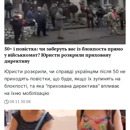
50+ і повістка: чи заберуть вас із блокпоста прямо
у військкомат? Юристи розкрили приховану
директиву
Юристи розкрили, чи справді українцям після 50 не
приходять повістки, що буде, якщо їх зупинять на
блокпості, та яка "прихована директива" впливає
на їхню мобілізацію
08:11 30.08