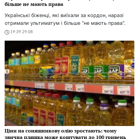
більше не мають права
Українські біженці, які виїхали за кордон, наразі
отримали ультиматум і більше "не мають права".
19:39 29.08
Ціни на соняшникову олію зростають: чому
звична пляшка може коштувати до 100 гривень