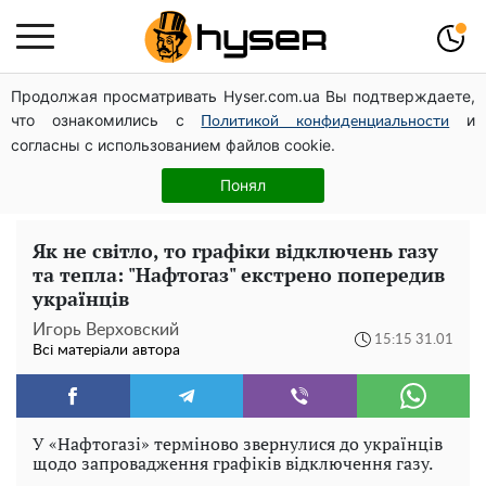
Продолжая просматривать Hyser.com.ua Вы подтверждаете,
Українська авіатранспортна асоціація звернулася до
что ознакомились с
и
Мінфіну із закликом уніфікувати оподаткування
Политикой конфиденциальности
согласны с использованием файлов cookie.
авіалізингу
Жаль, що таке зараз не роблять для села: як виглядав
Понял
рідкісний ЗАЗ "Таврія" італійської збірки
Як не світло, то графіки відключень газу
та тепла: "Нафтогаз" екстрено попередив
українців
Игорь Верховский
15:15 31.01
Всі матеріали автора
У «Нафтогазі» терміново звернулися до українців
щодо запровадження графіків відключення газу.