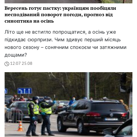
Вересень готує пастку: українцям пообіцяли
несподіваний поворот погоди, прогноз від
синоптика на осінь
Літо ще не встигло попрощатися, а осінь уже
підкидає сюрпризи. Чим здивує перший місяць
нового сезону – сонячним спокоєм чи затяжними
дощами?
12:07 25.08