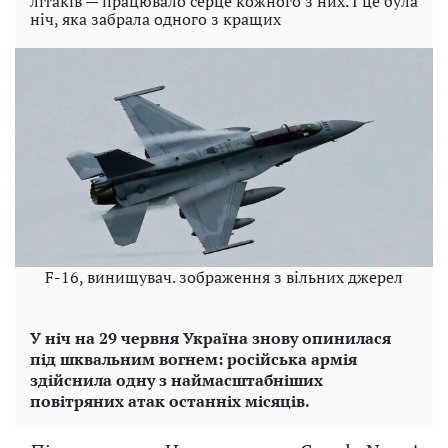
літаків — працювало серце кожного з них. І це була
ніч, яка забрала одного з кращих
F-16, винищувач. зображення з вільних джерел
У ніч на 29 червня Україна знову опинилася
під шквальним вогнем: російська армія
здійснила одну з наймасштабніших
повітряних атак останніх місяців.