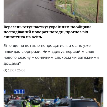
Вересень готує пастку: українцям пообіцяли
несподіваний поворот погоди, прогноз від
синоптика на осінь
Літо ще не встигло попрощатися, а осінь уже
підкидає сюрпризи. Чим здивує перший місяць
нового сезону – сонячним спокоєм чи затяжними
дощами?
12:07 25.08