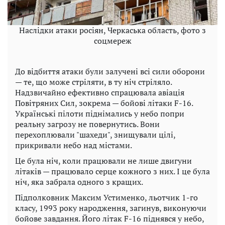
Наслідки атаки росіян, Черкаська область, фото з
соцмереж
До відбиття атаки були залучені всі сили оборони
— те, що може стріляти, в ту ніч стріляло.
Надзвичайно ефективно спрацювала авіація
Повітряних Сил, зокрема — бойові літаки F-16.
Українські пілоти піднімались у небо попри
реальну загрозу не повернутись. Вони
перехоплювали "шахеди", знищували цілі,
прикривали небо над містами.
Це була ніч, коли працювали не лише двигуни
літаків — працювало серце кожного з них. І це була
ніч, яка забрала одного з кращих.
Підполковник Максим Устименко, льотчик 1-го
класу, 1993 року народження, загинув, виконуючи
бойове завдання. Його літак F-16 піднявся у небо,