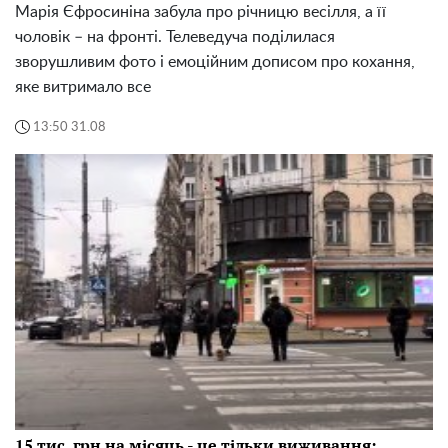
Марія Єфросиніна забула про річницю весілля, а її
чоловік – на фронті. Телеведуча поділилася
зворушливим фото і емоційним дописом про кохання,
яке витримало все
13:50 31.08
15 тис. грн на місяць - це тільки виживання: