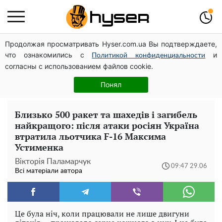
Продолжая просматривать Hyser.com.ua Вы подтверждаете,
Українська авіатранспортна асоціація звернулася до
что ознакомились с
и
Мінфіну із закликом уніфікувати оподаткування
Политикой конфиденциальности
согласны с использованием файлов cookie.
авіалізингу
Олена Тополя злив відео – це далеко не все: фронтмен
Понял
"Антитіла" Тарас Тополя став наступним
Близько 500 ракет та шахедів і загибель
найкращого: після атаки росіян Україна
втратила льотчика F-16 Максима
Устименка
Вікторія Паламарчук
09:47 29.06
Всі матеріали автора
Це була ніч, коли працювали не лише двигуни