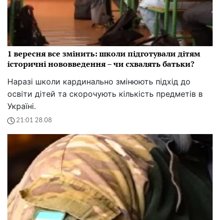
у військкомат? Юристи розкрили приховану
директиву
Юристи розкрили, чи справді українцям після 50 не
приходять повістки, що буде, якщо їх зупинять на
блокпості, та яка "прихована директива" впливає
на їхню мобілізацію
08:11 30.08