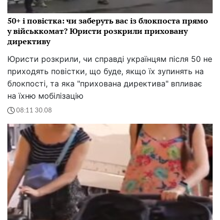
Теги:
,
,
,
,
пенсии
выплаты
субсидии
авто
електроенергія
Игорь Верховский
Всі матеріали автора
Опубліковано:
30.06 19:29
Марія Єфросиніна вперше за 22 роки забула про
річницю і показала чоловіка з фронту
Марія Єфросиніна забула про річницю весілля, а її
чоловік – на фронті. Телеведуча поділилася