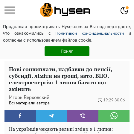
Продолжая просматривать Hyser.com.ua Вы подтверждаете,
Тому й виглядає так молодо: 5 простих та улюблених
что ознакомились с
и
страв Алли Пугачової, про які ви достеменно не знали
Политикой конфиденциальности
согласны с использованием файлов cookie.
Такої закуски завжди виявляється мало: рецепт
помідорів по-корейськи із солодким перцем та
Понял
морквою на зиму
Нові соцвиплати, надбавки до пенсії,
субсидії, ліміти на гроші, авто, ВПО,
електроенергія: 1 липня багато що
змінить
Игорь Верховский
19:29 30.06
Всі матеріали автора
На українців чекають великі зміни з 1 липня: