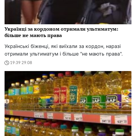
зворушливим фото і емоційним дописом про кохання,
яке витримало все
13:50 31.08
15 тис. грн на місяць - це тільки виживання:
експерт розкрила, скільки грошей реально
потрібно українцям