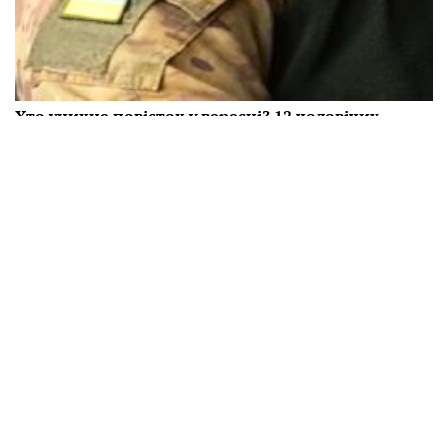
Українці за кордоном отримали ультиматум:
більше не мають права
Українські біженці, які виїхали за кордон, наразі
отримали ультиматум і більше "не мають права".
19:39 29.08