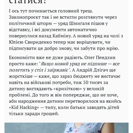
І ось тут починається головний треш.
Законопроєкт так і не встигли розглянути через
політичний шторм — уряд Шмигаля пішов у
відставку, і всі документи автоматично
повернулися назад Кабміну. А новий уряд на чолі з
Юлією Свириденко тепер має вирішувати, чи
підписувати це добро знову, чи забути про мрію.
Економісти вже не дуже радіють. Олег Пендзин
просто каже: "
Якщо новий уряд не підпише — все
полетить у стіл і заіржавіє".
А Андрій Длігач ще
жорсткіше — каже, що зараз бюджету не вистачає
навіть на військові потреби, тож 50 тисяч за
дитину виглядають «крихіткою» у великій
проблемі. До того ж він попереджає, що не хоче,
аби народження дитини перетворилося на якийсь
«Kid Hacking» — типу, коли батьки заводять дітей
тільки заради грошей.