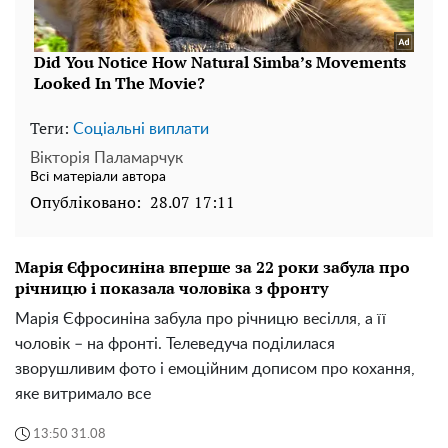
Теги:
Соціальні виплати
Вікторія Паламарчук
Всі матеріали автора
Опубліковано:
28.07 17:11
Марія Єфросиніна вперше за 22 роки забула про
річницю і показала чоловіка з фронту
Марія Єфросиніна забула про річницю весілля, а її
чоловік – на фронті. Телеведуча поділилася
зворушливим фото і емоційним дописом про кохання,
яке витримало все
13:50 31.08