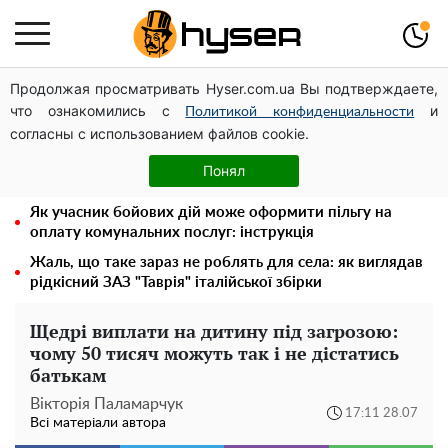
Продолжая просматривать Hyser.com.ua Вы подтверждаете,
Олена Тополя злив відео – це далеко не все: фронтмен
что ознакомились с
и
"Антитіла" Тарас Тополя став наступним
Политикой конфиденциальности
согласны с использованием файлов cookie.
"Думали, що за це нічого не буде": українцям
розповіли, через кого повернули відключення світла за
Понял
борги
Як учасник бойових дій може оформити пільгу на
оплату комунальних послуг: інструкція
Жаль, що таке зараз не роблять для села: як виглядав
рідкісний ЗАЗ "Таврія" італійської збірки
Щедрі виплати на дитину під загрозою:
чому 50 тисяч можуть так і не дістатись
батькам
Вікторія Паламарчук
17:11 28.07
Всі матеріали автора