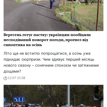
Вересень готує пастку: українцям пообіцяли
несподіваний поворот погоди, прогноз від
синоптика на осінь
Літо ще не встигло попрощатися, а осінь уже
підкидає сюрпризи. Чим здивує перший місяць
нового сезону – сонячним спокоєм чи затяжними
дощами?
12:07 25.08