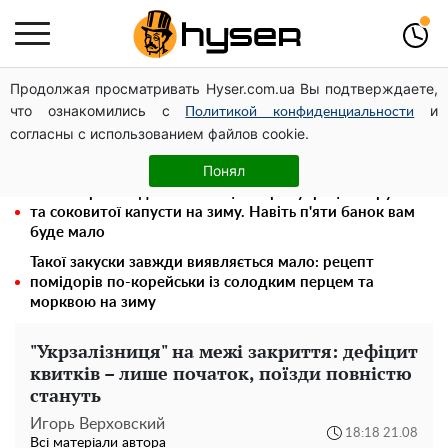
Продолжая просматривать Hyser.com.ua Вы подтверждаете,
Олена Тополя злив відео – це далеко не все: фронтмен
что ознакомились с
и
"Антитіла" Тарас Тополя став наступним
Политикой конфиденциальности
согласны с использованием файлов cookie.
Повністю гола Анна Трінчер блиснула "принадами":
таких розмірів ви ще не бачили
Понял
Весь секрет в одній таблетці аспірину: рецепт хрумкої
та соковитої капусти на зиму. Навіть п'яти банок вам
буде мало
Такої закуски завжди виявляється мало: рецепт
помідорів по-корейськи із солодким перцем та
морквою на зиму
"Укрзалізниця" на межі закриття: дефіцит
квитків – лише початок, поїзди повністю
стануть
Игорь Верховский
18:18 21.08
Всі матеріали автора