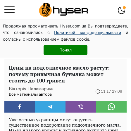
Продолжая просматривать Hyser.com.ua Вы подтверждаете,
Полностью голая Анна Тринчер блеснула
что ознакомились с
и
"прелестями": таких размеров вы еще не видели
Политикой конфиденциальности
согласны с использованием файлов cookie.
Поэтому и выглядит так молодо: 5 простых и
любимых блюд Аллы Пугачевой, о которых вы точно
Понял
не знали
Цены на подсолнечное масло растут:
почему привычная бутылка может
стоить до 100 гривен
Вікторія Паламарчук
11:17 29.08
Все материалы автора
Уже осенью украинцы могут ощутить
существенное подорожание подсолнечного масла.
Из-за низкого урожая и активного экспорта цена