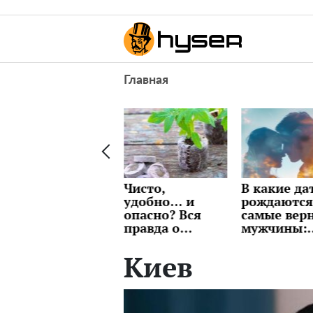
Главная
Чисто,
В какие даты
Индексац
удобно… и
рождаются
пенсии
опасно? Вся
самые верные
"озолотит"
правда о
мужчины:
Что будет 
торфяных
лучше сразу
выплатам
таблетках, о
проверить,
пенсионер
Киев
которой
чтоб потом не
марте
молчат
страдать
продавцы