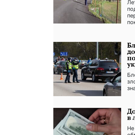
Ле
по
пе
по
Бл
до
по
у
Бл
зл
зн
До
в 
Не
об