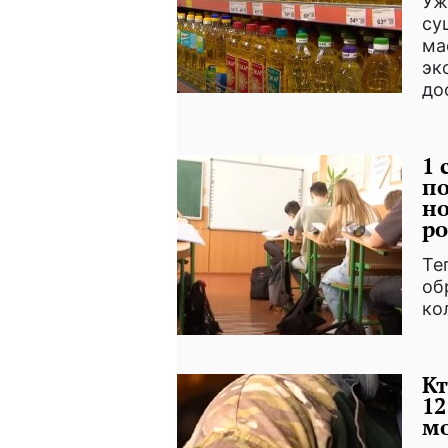
Уж
су
ма
эк
до
1 
по
но
ро
Те
об
ко
Кт
12
мо