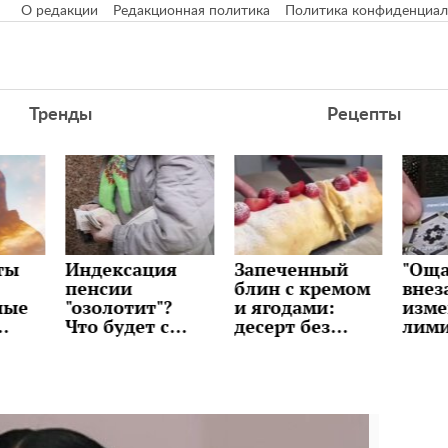
О редакции
Редакционная политика
Политика конфиденциал
Тренды
Рецепты
ия
Запеченный
"Ощадбанк"
Дол
блин с кремом
внезапно
"при
?
и ягодами:
изменил
бан
с
десерт без
лимиты:
раск
и
возни и
сколько денег
буд
ов в
сложных
можно снять и
курс
техник,
переводить с
ли 
рецепт
карты
сюр
уже 
нед