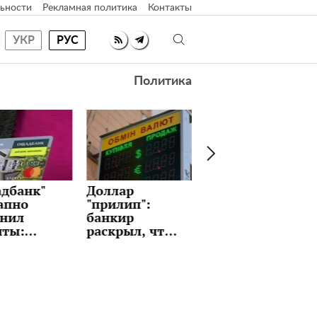
ьности
Рекламная политика
Контакты
УКР
РУС
Политика
лар
Идеальные
Как часто
лип":
блины с
менять
кир
любимой
постельное
рыл, что
начинкой на
белье: вы и не
ет держать
Масленицу:
задумывались?
 и стоит
рецепт,
ждать
который
призов
держат в
на этой
секрете
еле