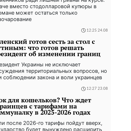
аче вместо стодолларовой купюры в
рмане может остаться только
зочарование
12:25 24.08
ленский готов сесть за стол с
тиным: что готов решать
езидент об изменении границ
езидент Украины не исключает
суждения территориальных вопросов, но
и соблюдении закона и воли украинцев
12:27 23.08
к для кошельков? Что ждет
раинцев с тарифами на
ммуналку в 2025-2026 годах
ли после 2026-го тарифы пойдут вверх,
сударство будет вынуждено расширить