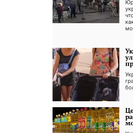
Юр
ук
чт
ка
мо
Ук
ул
пр
Ук
гр
бо
Це
ра
мо