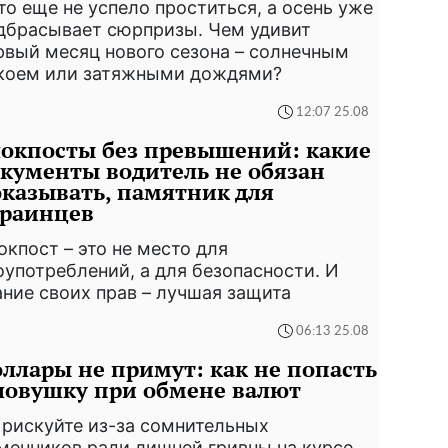
то еще не успело проститься, а осень уже
дбрасывает сюрпризы. Чем удивит
рвый месяц нового сезона – солнечным
коем или затяжными дождями?
12:07 25.08
окпосты без превышений: какие
кументы водитель не обязан
казывать, памятник для
краинцев
окпост – это не место для
оупотреблений, а для безопасности. И
ание своих прав – лучшая защита
06:13 25.08
ллары не примут: как не попасть
ловушку при обмене валют
 рискуйте из-за сомнительных
менников ради лишней гривны на курсе.