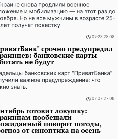
Украине снова продлили военное
ложение и мобилизацию — на этот раз до
ноября. Но не все мужчины в возрасте 25–
 лет получат повестку
09:23 28.08
риватБанк" срочно предупредил
раинцев: банковские карты
ботать не будут
адельцы банковских карт "ПриватБанка"
лучили важное предупреждение: что
жно знать.
07:07 27.08
нтябрь готовит ловушку:
краинцам пообещали
еожиданный поворот погоды,
огноз от синоптика на осень