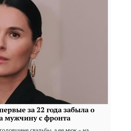
ервые за 22 года забыла о
а мужчину с фронта
годовщине свадьбы, а ее муж – на