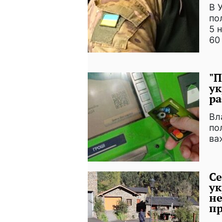
В 
по
5 
60
"П
ук
ра
Вл
по
ва
Се
у
н
пр