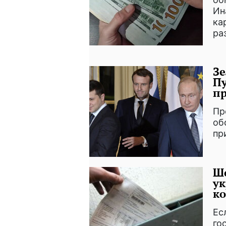
Ин
ка
ра
Зе
Пу
пр
Пр
об
пр
Шо
ук
ко
Ес
го