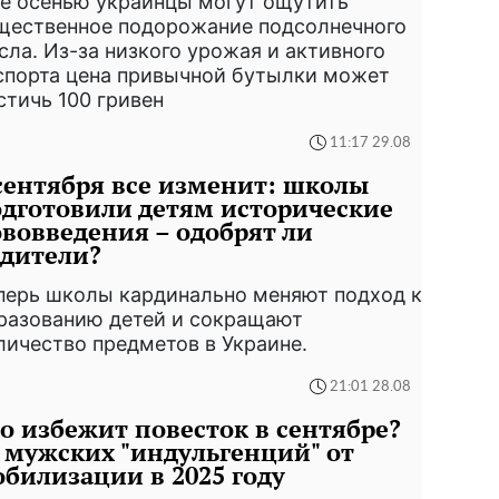
е осенью украинцы могут ощутить
щественное подорожание подсолнечного
сла. Из-за низкого урожая и активного
спорта цена привычной бутылки может
стичь 100 гривен
11:17 29.08
сентября все изменит: школы
дготовили детям исторические
вовведения – одобрят ли
дители?
перь школы кардинально меняют подход к
разованию детей и сокращают
личество предметов в Украине.
21:01 28.08
о избежит повесток в сентябре?
 мужских "индульгенций" от
билизации в 2025 году