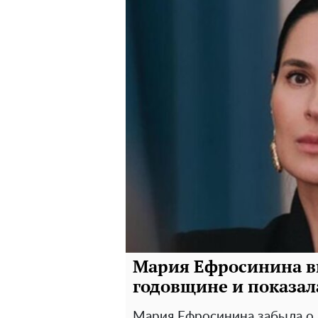
Мария Ефросинина вп
годовщине и показал
Мария Ефросинина забыла о 