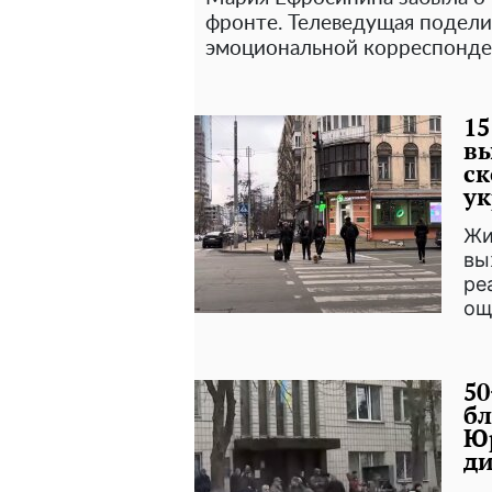
фронте. Телеведущая подели
эмоциональной корреспонден
15
вы
ск
у
Жи
вы
ре
ощ
50
бл
Ю
д