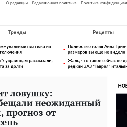
О редакции
Редакционная политика
Политика конфиденциал
Тренды
Рецепты
коммунальные платежи на
Полностью голая Анна Тринч
отключения
размеров вы еще не видели
т": украинцам рассказали,
Жаль, что такое сейчас не д
та за долги
редкий ЗАЗ "Таврия" италья
НО
ит ловушку:
обещали неожиданный
, прогноз от
сень