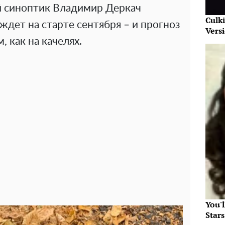
й синоптик Владимир Деркач
Culk
 ждет на старте сентября – и прогноз
Vers
 как на качелях.
You'
Star