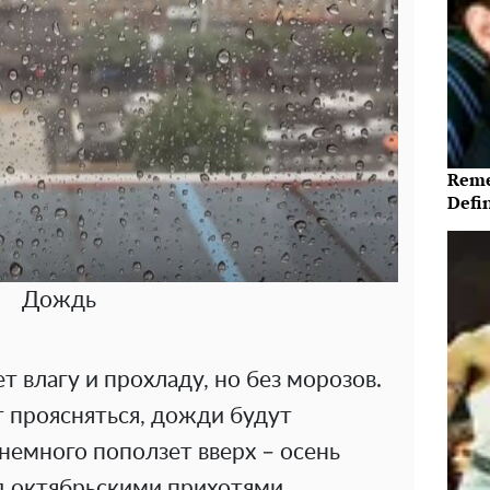
Reme
Defi
Дождь
т влагу и прохладу, но без морозов.
т проясняться, дожди будут
 немного поползет вверх – осень
 октябрьскими прихотями.