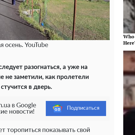
Who 
Here
я осень. YouTube
следует разогнаться, а уже на
 не заметили, как пролетели
 стучится в дверь.
.ua в Google
Подписаться
ие новости!
дет торопиться показывать свой