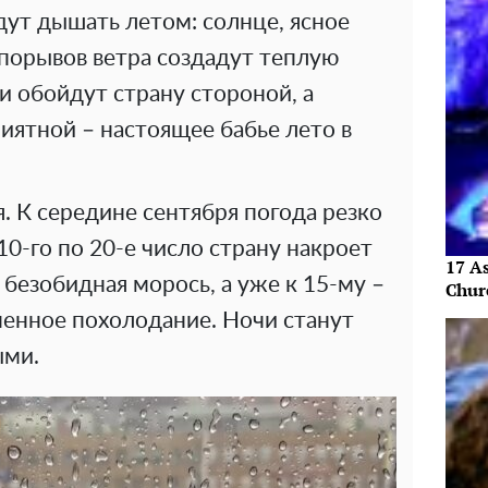
дут дышать летом: солнце, ясное
 порывов ветра создадут теплую
 обойдут страну стороной, а
иятной – настоящее бабье лето в
я. К середине сентября погода резко
10-го по 20-е число страну накроет
17 As
 безобидная морось, а уже к 15-му –
Chur
пенное похолодание. Ночи станут
ыми.