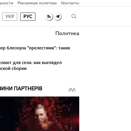
ьности
Рекламная политика
Контакты
УКР
РУС
Политика
ер блеснула "прелестями": таких
елают для села: как выглядел
нской сборки
ВИНИ ПАРТНЕРІВ