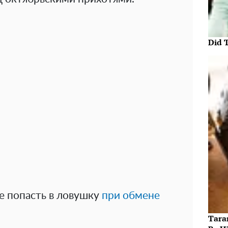
Did 
е попасть в ловушку
при обмене
Taran