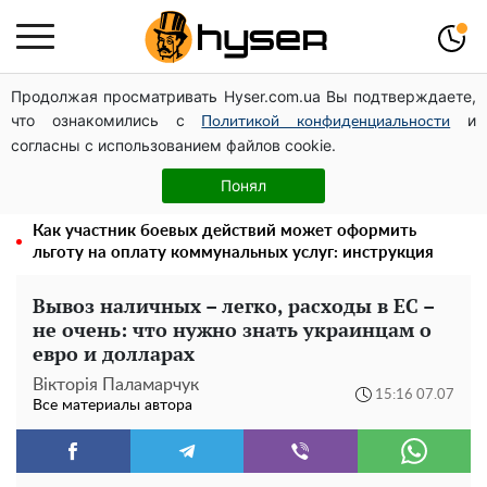
Продолжая просматривать Hyser.com.ua Вы подтверждаете,
Дроны с наценкой: Александр Конотопский вывел
что ознакомились с
и
миллионы оборонного бюджета через фиктивную
Политикой конфиденциальности
согласны с использованием файлов cookie.
фирму в Эстонии
Голая Елена Тополя в интересных позах заставила
Понял
отвисать челюсти: слив видео – было только началом
Как участник боевых действий может оформить
льготу на оплату коммунальных услуг: инструкция
Вывоз наличных – легко, расходы в ЕС –
не очень: что нужно знать украинцам о
евро и долларах
Вікторія Паламарчук
15:16 07.07
Все материалы автора