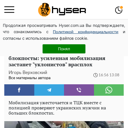
Продолжая просматривать Hyser.com.ua Вы подтверждаете,
Дроны с наценкой: Александр Конотопский вывел
что ознакомились с
и
миллионы оборонного бюджета через фиктивную
Политикой конфиденциальности
согласны с использованием файлов cookie.
фирму в Эстонии
Понял
Новые "облавы" ТЦК и большие
блокпосты: усиленная мобилизация
застанет "уклонистов" врасплох
Игорь Верховский
16:56 13.08
Все материалы автора
Мобилизация ужесточается и ТЦК вместе с
полицией проверяют украинских мужчин на
больших блокпостах.