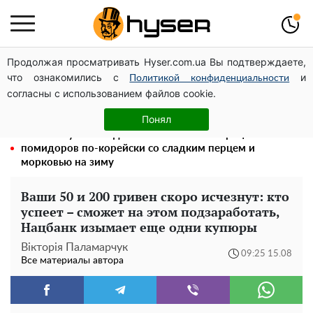
Продолжая просматривать Hyser.com.ua Вы подтверждаете,
Полностью голая Анна Тринчер блеснула
что ознакомились с
и
"прелестями": таких размеров вы еще не видели
Политикой конфиденциальности
согласны с использованием файлов cookie.
Жаль, что такое сейчас не делают для села: как
выглядел редкий ЗАЗ "Таврия" итальянской сборки
Понял
Такой закуски всегда оказывается мало: рецепт
помидоров по-корейски со сладким перцем и
морковью на зиму
Ваши 50 и 200 гривен скоро исчезнут: кто
успеет – сможет на этом подзаработать,
Нацбанк изымает еще одни купюры
Вікторія Паламарчук
09:25 15.08
Все материалы автора