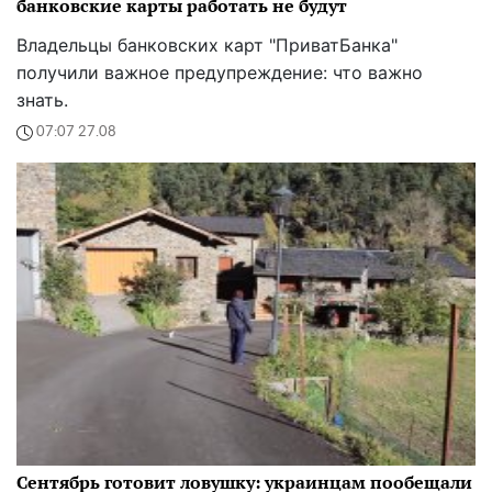
Сентябрь готовит ловушку: украинцам пообещали
неожиданный поворот погоды, прогноз от
синоптика на осень
Лето еще не успело проститься, а осень уже
подбрасывает сюрпризы. Чем удивит первый
месяц нового сезона – солнечным покоем или
затяжными дождями?