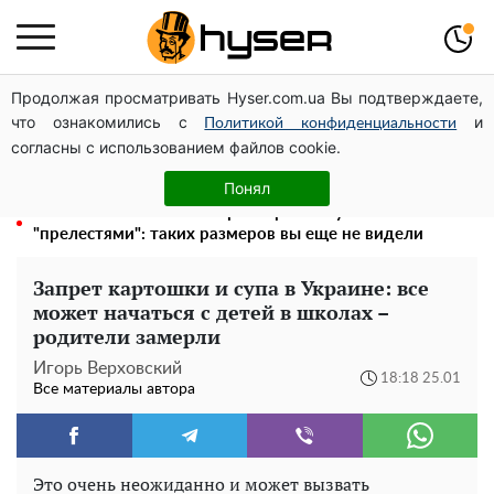
Продолжая просматривать Hyser.com.ua Вы подтверждаете,
Голая Елена Тополя в интересных позах заставила
что ознакомились с
и
отвисать челюсти: слив видео – было только началом
Политикой конфиденциальности
согласны с использованием файлов cookie.
Елена Тополя слив видео – это далеко не все:
фронтмен "Антитела" Тарас Тополя стал следующим
Понял
Полностью голая Анна Тринчер блеснула
"прелестями": таких размеров вы еще не видели
Запрет картошки и супа в Украине: все
может начаться с детей в школах –
родители замерли
Игорь Верховский
18:18 25.01
Все материалы автора
Это очень неожиданно и может вызвать