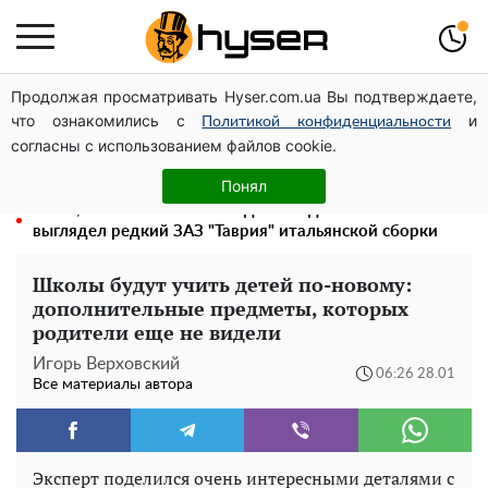
Продолжая просматривать Hyser.com.ua Вы подтверждаете,
Голая Елена Тополя в интересных позах заставила
что ознакомились с
и
отвисать челюсти: слив видео – было только началом
Политикой конфиденциальности
согласны с использованием файлов cookie.
Полностью голая Анна Тринчер блеснула
"прелестями": таких размеров вы еще не видели
Понял
Жаль, что такое сейчас не делают для села: как
выглядел редкий ЗАЗ "Таврия" итальянской сборки
Школы будут учить детей по-новому:
дополнительные предметы, которых
родители еще не видели
Игорь Верховский
06:26 28.01
Все материалы автора
Эксперт поделился очень интересными деталями с